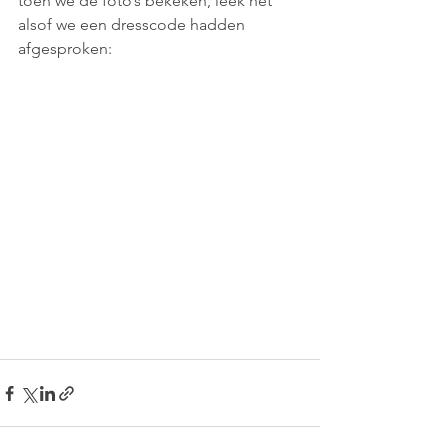
toen we de foto’s bekeken, leek het 
alsof we een dresscode hadden 
afgesproken: