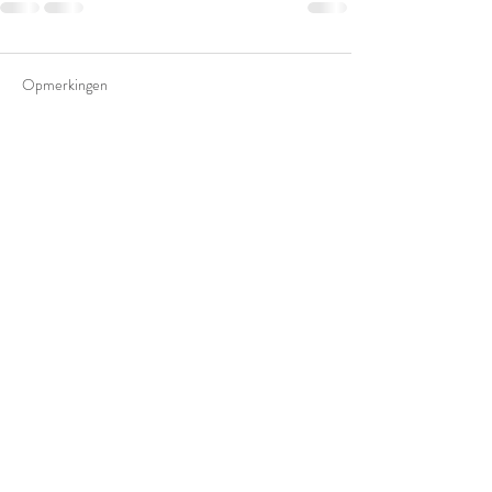
Opmerkingen
Plaats een opmerking...
GET IN TOUCH
Karinverreet@telenet.be
Tel:
0496 02 35 71
Zandlaan 59, 2560 Nijlen,
België